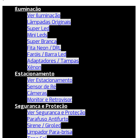
Iluminação
Ver Iluminação
Lâmpadas Originais
Super Led
Mini Leds
Super Branca
Fita Neon / DRL
Faróis / Barra Led
Adaptadores / Tampas
Xênon
Estacionamento
Ver Estacionamento
Sensor de Ré
Câmeras
Monitor e Retrovisor
Segurança e Proteção
Ver Segurança e Proteção
Parafuso Antifurto
Sirene / Giroled
Limpador Para-brisa