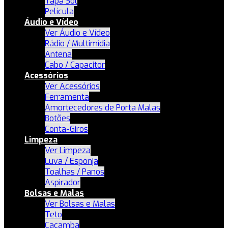
Tapa Sol
Película
Áudio e Vídeo
Ver Áudio e Vídeo
Rádio / Multimídia
Antena
Cabo / Capacitor
Acessórios
Ver Acessórios
Ferramenta
Amortecedores de Porta Malas
Botões
Conta-Giros
Limpeza
Ver Limpeza
Luva / Esponja
Toalhas / Panos
Aspirador
Bolsas e Malas
Ver Bolsas e Malas
Teto
Caçamba