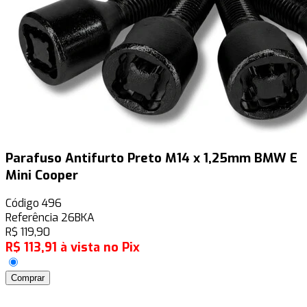
Parafuso Antifurto Preto M14 x 1,25mm BMW E
Mini Cooper
Código
496
Referência
26BKA
R$
119,90
R$
113,91
à vista no Pix
Comprar