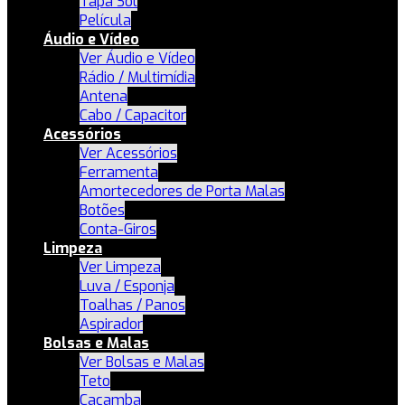
Tapa Sol
Película
Áudio e Vídeo
Ver Áudio e Vídeo
Rádio / Multimídia
Antena
Cabo / Capacitor
Acessórios
Ver Acessórios
Ferramenta
Amortecedores de Porta Malas
Botões
Conta-Giros
Limpeza
Ver Limpeza
Luva / Esponja
Toalhas / Panos
Aspirador
Bolsas e Malas
Ver Bolsas e Malas
Teto
Caçamba