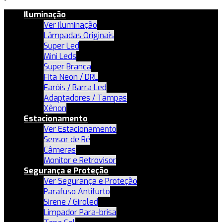
Iluminação
Ver Iluminação
Lâmpadas Originais
Super Led
Mini Leds
Super Branca
Fita Neon / DRL
Faróis / Barra Led
Adaptadores / Tampas
Xênon
Estacionamento
Ver Estacionamento
Sensor de Ré
Câmeras
Monitor e Retrovisor
Segurança e Proteção
Ver Segurança e Proteção
Parafuso Antifurto
Sirene / Giroled
Limpador Para-brisa