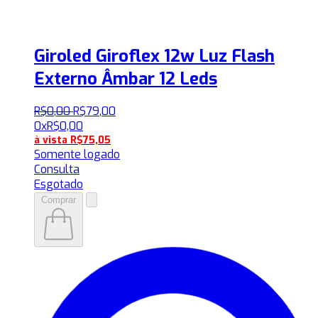
Giroled Giroflex 12w Luz Flash
Externo Âmbar 12 Leds
R$
0
,
00
R$
79
,
00
0x
R$
0,00
à vista
R$
75,05
Somente logado
Consulta
Esgotado
Comprar