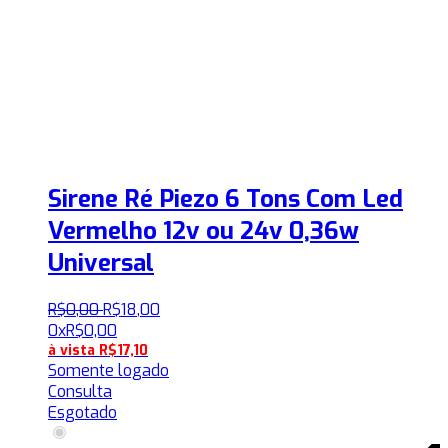
Sirene Ré Piezo 6 Tons Com Led
Vermelho 12v ou 24v 0,36w
Universal
R$
0
,
00
R$
18
,
00
0x
R$
0,00
à vista
R$
17,10
Somente logado
Consulta
Esgotado