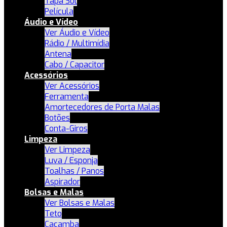
Tapa Sol
Película
Áudio e Vídeo
Ver Áudio e Vídeo
Rádio / Multimídia
Antena
Cabo / Capacitor
Acessórios
Ver Acessórios
Ferramenta
Amortecedores de Porta Malas
Botões
Conta-Giros
Limpeza
Ver Limpeza
Luva / Esponja
Toalhas / Panos
Aspirador
Bolsas e Malas
Ver Bolsas e Malas
Teto
Caçamba