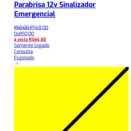
Parabrisa 12v Sinalizador
Emergencial
R$
0
,
00
R$
68
,
00
0x
R$
0,00
à vista
R$
64,60
Somente logado
Consulta
Esgotado