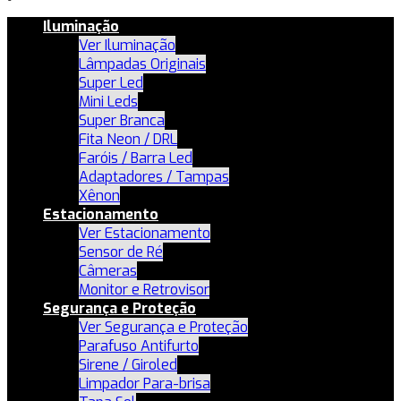
Iluminação
Ver Iluminação
Lâmpadas Originais
Super Led
Mini Leds
Super Branca
Fita Neon / DRL
Faróis / Barra Led
Adaptadores / Tampas
Xênon
Estacionamento
Ver Estacionamento
Sensor de Ré
Câmeras
Monitor e Retrovisor
Segurança e Proteção
Ver Segurança e Proteção
Parafuso Antifurto
Sirene / Giroled
Limpador Para-brisa