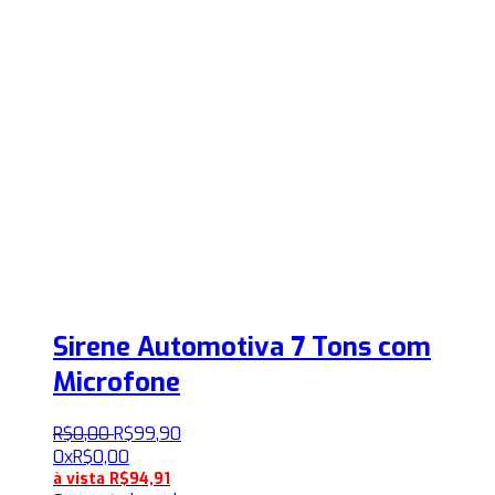
Sirene Automotiva 7 Tons com
Microfone
R$
0
,
00
R$
99
,
90
0x
R$
0,00
à vista
R$
94,91