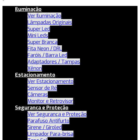
Iluminação
Ver Iluminação
Lâmpadas Originais
Super Led
Mini Leds
Super Branca
Fita Neon / DRL
Faróis / Barra Led
Adaptadores / Tampas
Xênon
Estacionamento
Ver Estacionamento
Sensor de Ré
Câmeras
Monitor e Retrovisor
Segurança e Proteção
Ver Segurança e Proteção
Parafuso Antifurto
Sirene / Giroled
Limpador Para-brisa