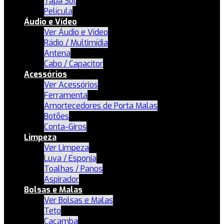
Tapa Sol
Película
Áudio e Vídeo
Ver Áudio e Vídeo
Rádio / Multimídia
Antena
Cabo / Capacitor
Acessórios
Ver Acessórios
Ferramenta
Amortecedores de Porta Malas
Botões
Conta-Giros
Limpeza
Ver Limpeza
Luva / Esponja
Toalhas / Panos
Aspirador
Bolsas e Malas
Ver Bolsas e Malas
Teto
Caçamba