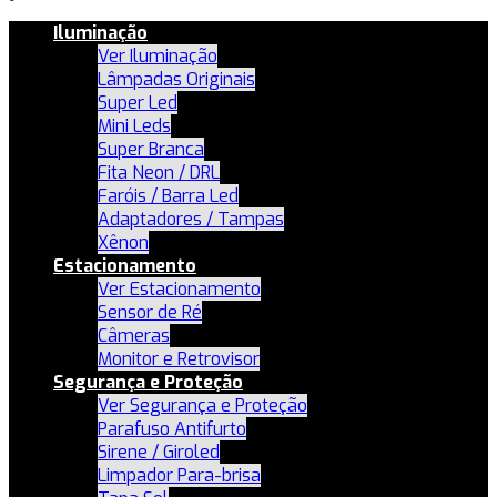
Iluminação
Ver Iluminação
Lâmpadas Originais
Super Led
Mini Leds
Super Branca
Fita Neon / DRL
Faróis / Barra Led
Adaptadores / Tampas
Xênon
Estacionamento
Ver Estacionamento
Sensor de Ré
Câmeras
Monitor e Retrovisor
Segurança e Proteção
Ver Segurança e Proteção
Parafuso Antifurto
Sirene / Giroled
Limpador Para-brisa