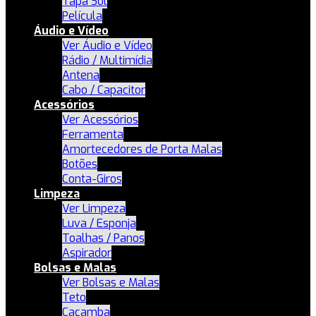
Tapa Sol
Película
Áudio e Vídeo
Ver Áudio e Vídeo
Rádio / Multimídia
Antena
Cabo / Capacitor
Acessórios
Ver Acessórios
Ferramenta
Amortecedores de Porta Malas
Botões
Conta-Giros
Limpeza
Ver Limpeza
Luva / Esponja
Toalhas / Panos
Aspirador
Bolsas e Malas
Ver Bolsas e Malas
Teto
Caçamba