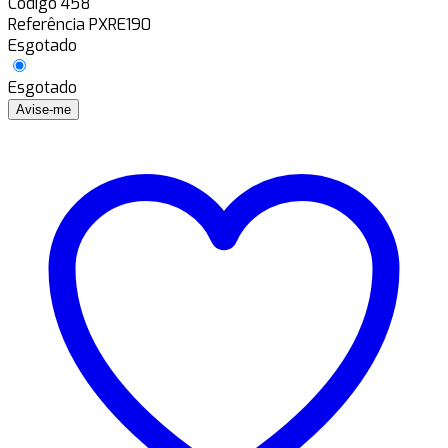
Código
458
Referência
PXRE190
Esgotado
Esgotado
Avise-me