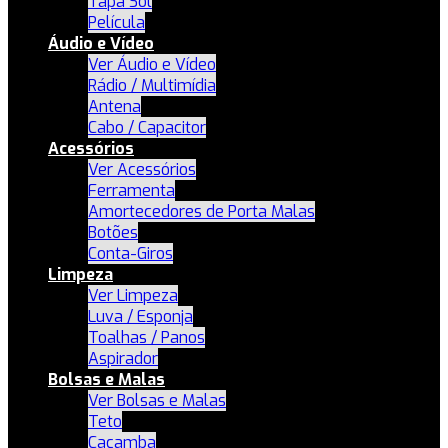
Tapa Sol
Película
Áudio e Vídeo
Ver Áudio e Vídeo
Rádio / Multimídia
Antena
Cabo / Capacitor
Acessórios
Ver Acessórios
Ferramenta
Amortecedores de Porta Malas
Botões
Conta-Giros
Limpeza
Ver Limpeza
Luva / Esponja
Toalhas / Panos
Aspirador
Bolsas e Malas
Ver Bolsas e Malas
Teto
Caçamba