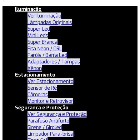
Iluminação
Ver Iluminação
Lâmpadas Originais
Super Led
Mini Leds
Super Branca
Fita Neon / DRL
Faróis / Barra Led
Adaptadores / Tampas
Xênon
Estacionamento
Ver Estacionamento
Sensor de Ré
Câmeras
Monitor e Retrovisor
Segurança e Proteção
Ver Segurança e Proteção
Parafuso Antifurto
Sirene / Giroled
Limpador Para-brisa