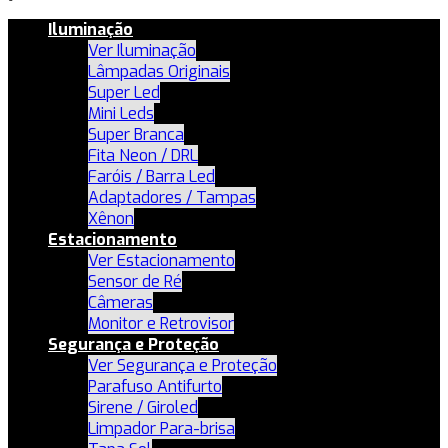
Iluminação
Ver Iluminação
Lâmpadas Originais
Super Led
Mini Leds
Super Branca
Fita Neon / DRL
Faróis / Barra Led
Adaptadores / Tampas
Xênon
Estacionamento
Ver Estacionamento
Sensor de Ré
Câmeras
Monitor e Retrovisor
Segurança e Proteção
Ver Segurança e Proteção
Parafuso Antifurto
Sirene / Giroled
Limpador Para-brisa