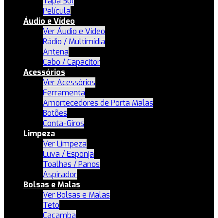
Tapa Sol
Película
Áudio e Vídeo
Ver Áudio e Vídeo
Rádio / Multimídia
Antena
Cabo / Capacitor
Acessórios
Ver Acessórios
Ferramenta
Amortecedores de Porta Malas
Botões
Conta-Giros
Limpeza
Ver Limpeza
Luva / Esponja
Toalhas / Panos
Aspirador
Bolsas e Malas
Ver Bolsas e Malas
Teto
Caçamba