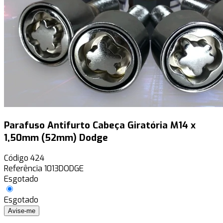
Parafuso Antifurto Cabeça Giratória M14 x
1,50mm (52mm) Dodge
Código
424
Referência
1013DODGE
Esgotado
Esgotado
Avise-me