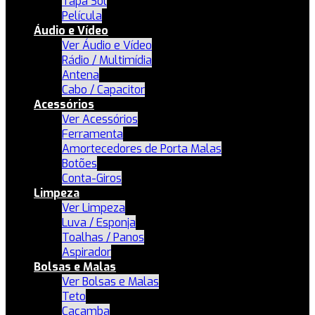
Tapa Sol
Película
Áudio e Vídeo
Ver Áudio e Vídeo
Rádio / Multimídia
Antena
Cabo / Capacitor
Acessórios
Ver Acessórios
Ferramenta
Amortecedores de Porta Malas
Botões
Conta-Giros
Limpeza
Ver Limpeza
Luva / Esponja
Toalhas / Panos
Aspirador
Bolsas e Malas
Ver Bolsas e Malas
Teto
Caçamba