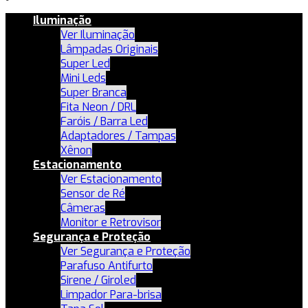
Iluminação
Ver Iluminação
Lâmpadas Originais
Super Led
Mini Leds
Super Branca
Fita Neon / DRL
Faróis / Barra Led
Adaptadores / Tampas
Xênon
Estacionamento
Ver Estacionamento
Sensor de Ré
Câmeras
Monitor e Retrovisor
Segurança e Proteção
Ver Segurança e Proteção
Parafuso Antifurto
Sirene / Giroled
Limpador Para-brisa