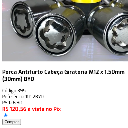
Porca Antifurto Cabeça Giratória M12 x 1,50mm
(30mm) BYD
Código
395
Referência
1002BYD
R$
126,90
R$
120,56
à vista no Pix
Comprar