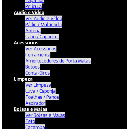
Tapa Sol
Película
Áudio e Vídeo
Ver Áudio e Vídeo
Rádio / Multimídia
Antena
Cabo / Capacitor
Acessórios
Ver Acessórios
Ferramenta
Amortecedores de Porta Malas
Botões
Conta-Giros
Limpeza
Ver Limpeza
Luva / Esponja
Toalhas / Panos
Aspirador
Bolsas e Malas
Ver Bolsas e Malas
Teto
Caçamba