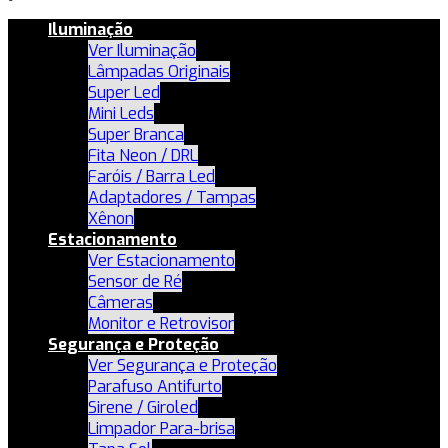
Iluminação
Ver Iluminação
Lâmpadas Originais
Super Led
Mini Leds
Super Branca
Fita Neon / DRL
Faróis / Barra Led
Adaptadores / Tampas
Xênon
Estacionamento
Ver Estacionamento
Sensor de Ré
Câmeras
Monitor e Retrovisor
Segurança e Proteção
Ver Segurança e Proteção
Parafuso Antifurto
Sirene / Giroled
Limpador Para-brisa