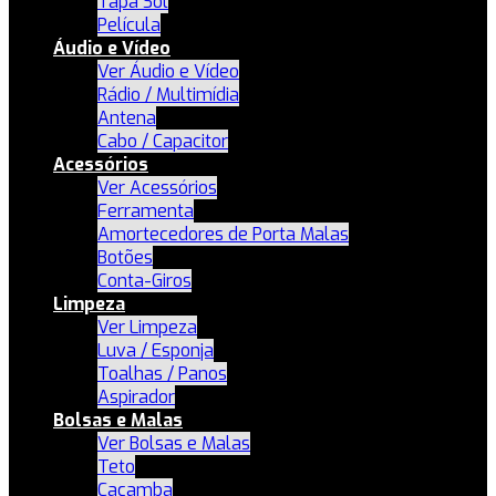
Tapa Sol
Película
Áudio e Vídeo
Ver Áudio e Vídeo
Rádio / Multimídia
Antena
Cabo / Capacitor
Acessórios
Ver Acessórios
Ferramenta
Amortecedores de Porta Malas
Botões
Conta-Giros
Limpeza
Ver Limpeza
Luva / Esponja
Toalhas / Panos
Aspirador
Bolsas e Malas
Ver Bolsas e Malas
Teto
Caçamba