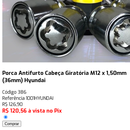
Porca Antifurto Cabeça Giratória M12 x 1,50mm
(36mm) Hyundai
Código
386
Referência
1001HYUNDAI
R$
126,90
R$
120,56
à vista no Pix
Comprar