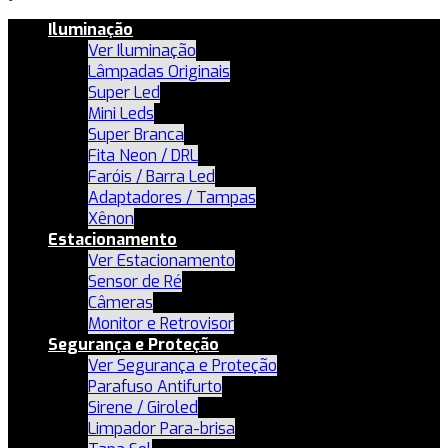
Iluminação
Ver Iluminação
Lâmpadas Originais
Super Led
Mini Leds
Super Branca
Fita Neon / DRL
Faróis / Barra Led
Adaptadores / Tampas
Xênon
Estacionamento
Ver Estacionamento
Sensor de Ré
Câmeras
Monitor e Retrovisor
Segurança e Proteção
Ver Segurança e Proteção
Parafuso Antifurto
Sirene / Giroled
Limpador Para-brisa