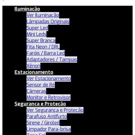
Iluminação
Ver Iluminação
Lâmpadas Originais
Super Led
Mini Leds
Super Branca
Fita Neon / DRL
Faróis / Barra Led
Adaptadores / Tampas
Xênon
Estacionamento
Ver Estacionamento
Sensor de Ré
Câmeras
Monitor e Retrovisor
Segurança e Proteção
Ver Segurança e Proteção
Parafuso Antifurto
Sirene / Giroled
Limpador Para-brisa