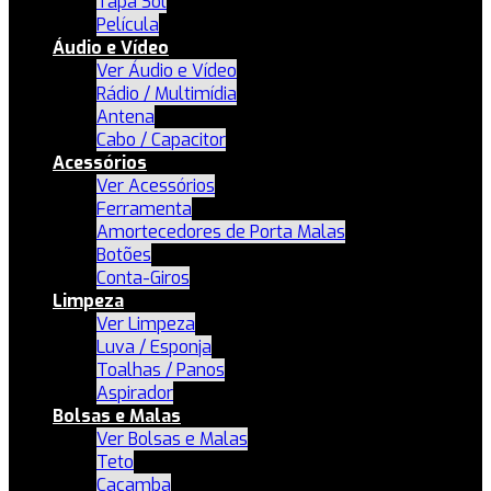
Tapa Sol
Película
Áudio e Vídeo
Ver Áudio e Vídeo
Rádio / Multimídia
Antena
Cabo / Capacitor
Acessórios
Ver Acessórios
Ferramenta
Amortecedores de Porta Malas
Botões
Conta-Giros
Limpeza
Ver Limpeza
Luva / Esponja
Toalhas / Panos
Aspirador
Bolsas e Malas
Ver Bolsas e Malas
Teto
Caçamba