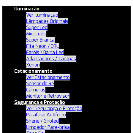
Iluminação
Ver Iluminação
Lâmpadas Originais
Super Led
Mini Leds
Super Branca
Fita Neon / DRL
Faróis / Barra Led
Adaptadores / Tampas
Xênon
Estacionamento
Ver Estacionamento
Sensor de Ré
Câmeras
Monitor e Retrovisor
Segurança e Proteção
Ver Segurança e Proteção
Parafuso Antifurto
Sirene / Giroled
Limpador Para-brisa