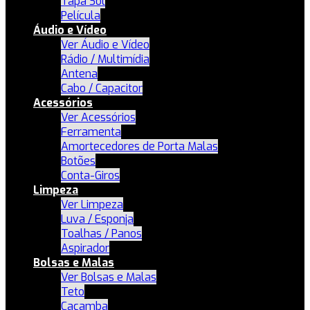
Tapa Sol
Película
Áudio e Vídeo
Ver Áudio e Vídeo
Rádio / Multimídia
Antena
Cabo / Capacitor
Acessórios
Ver Acessórios
Ferramenta
Amortecedores de Porta Malas
Botões
Conta-Giros
Limpeza
Ver Limpeza
Luva / Esponja
Toalhas / Panos
Aspirador
Bolsas e Malas
Ver Bolsas e Malas
Teto
Caçamba