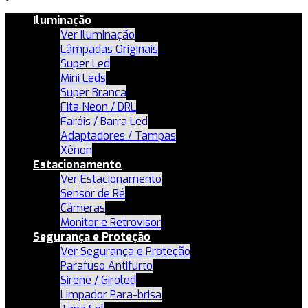
Iluminação
Ver Iluminação
Lâmpadas Originais
Super Led
Mini Leds
Super Branca
Fita Neon / DRL
Faróis / Barra Led
Adaptadores / Tampas
Xênon
Estacionamento
Ver Estacionamento
Sensor de Ré
Câmeras
Monitor e Retrovisor
Segurança e Proteção
Ver Segurança e Proteção
Parafuso Antifurto
Sirene / Giroled
Limpador Para-brisa