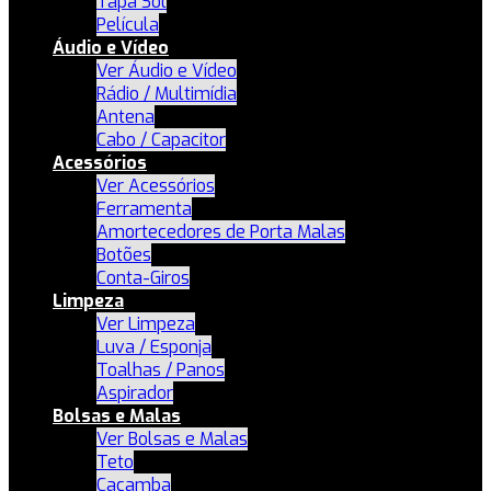
Tapa Sol
Película
Áudio e Vídeo
Ver Áudio e Vídeo
Rádio / Multimídia
Antena
Cabo / Capacitor
Acessórios
Ver Acessórios
Ferramenta
Amortecedores de Porta Malas
Botões
Conta-Giros
Limpeza
Ver Limpeza
Luva / Esponja
Toalhas / Panos
Aspirador
Bolsas e Malas
Ver Bolsas e Malas
Teto
Caçamba