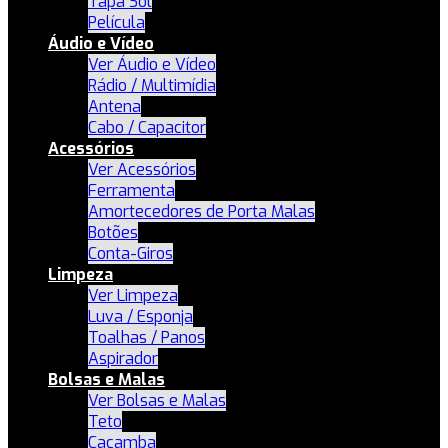
Tapa Sol
Película
Áudio e Vídeo
Ver Áudio e Vídeo
Rádio / Multimídia
Antena
Cabo / Capacitor
Acessórios
Ver Acessórios
Ferramenta
Amortecedores de Porta Malas
Botões
Conta-Giros
Limpeza
Ver Limpeza
Luva / Esponja
Toalhas / Panos
Aspirador
Bolsas e Malas
Ver Bolsas e Malas
Teto
Caçamba