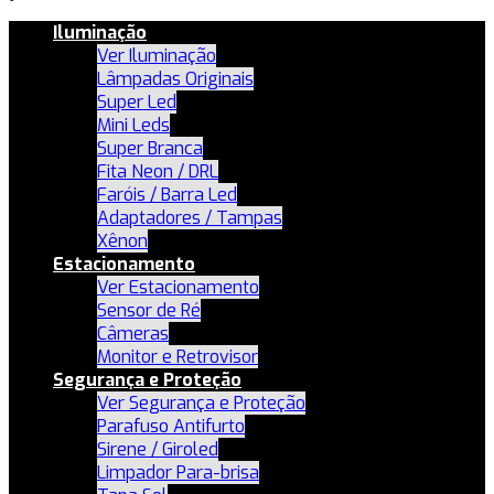
Iluminação
Ver Iluminação
Lâmpadas Originais
Super Led
Mini Leds
Super Branca
Fita Neon / DRL
Faróis / Barra Led
Adaptadores / Tampas
Xênon
Estacionamento
Ver Estacionamento
Sensor de Ré
Câmeras
Monitor e Retrovisor
Segurança e Proteção
Ver Segurança e Proteção
Parafuso Antifurto
Sirene / Giroled
Limpador Para-brisa