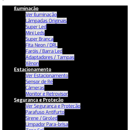
Iluminação
Ver Iluminação
Lâmpadas Originais
Super Led
Mini Leds
Super Branca
Fita Neon / DRL
Faróis / Barra Led
Adaptadores / Tampas
Xênon
Estacionamento
Ver Estacionamento
Sensor de Ré
Câmeras
Monitor e Retrovisor
Segurança e Proteção
Ver Segurança e Proteção
Parafuso Antifurto
Sirene / Giroled
Limpador Para-brisa