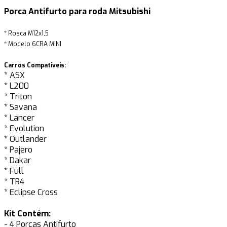
Porca Antifurto para roda Mitsubishi
* Rosca M12x1,5
* Modelo 6CRA MINI
Carros Compativeis:
* ASX
* L200
* Triton
* Savana
* Lancer
* Evolution
* Outlander
* Pajero
* Dakar
* Full
* TR4
* Eclipse Cross
Kit Contém:
- 4 Porcas Antifurto