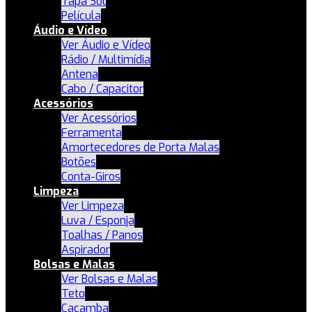
Tapa Sol
Película
Áudio e Vídeo
Ver Áudio e Vídeo
Rádio / Multimídia
Antena
Cabo / Capacitor
Acessórios
Ver Acessórios
Ferramenta
Amortecedores de Porta Malas
Botões
Conta-Giros
Limpeza
Ver Limpeza
Luva / Esponja
Toalhas / Panos
Aspirador
Bolsas e Malas
Ver Bolsas e Malas
Teto
Caçamba