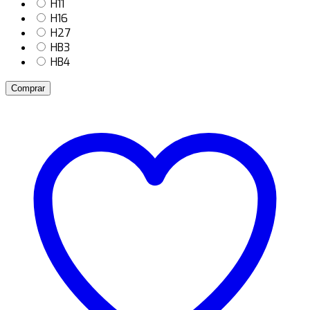
H11
H16
H27
HB3
HB4
Comprar