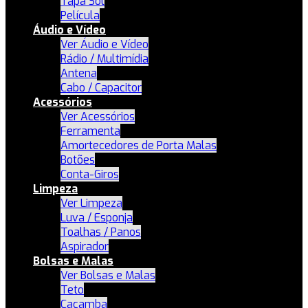
Tapa Sol
Película
Áudio e Vídeo
Ver Áudio e Vídeo
Rádio / Multimídia
Antena
Cabo / Capacitor
Acessórios
Ver Acessórios
Ferramenta
Amortecedores de Porta Malas
Botões
Conta-Giros
Limpeza
Ver Limpeza
Luva / Esponja
Toalhas / Panos
Aspirador
Bolsas e Malas
Ver Bolsas e Malas
Teto
Caçamba