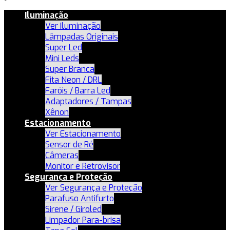
Iluminação
Ver Iluminação
Lâmpadas Originais
Super Led
Mini Leds
Super Branca
Fita Neon / DRL
Faróis / Barra Led
Adaptadores / Tampas
Xênon
Estacionamento
Ver Estacionamento
Sensor de Ré
Câmeras
Monitor e Retrovisor
Segurança e Proteção
Ver Segurança e Proteção
Parafuso Antifurto
Sirene / Giroled
Limpador Para-brisa