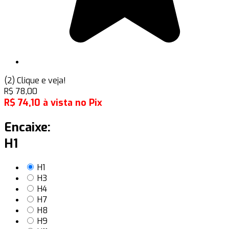
(2)
Clique e veja!
R$
78,00
R$
74,10
à vista no Pix
Encaixe:
H1
H1
H3
H4
H7
H8
H9