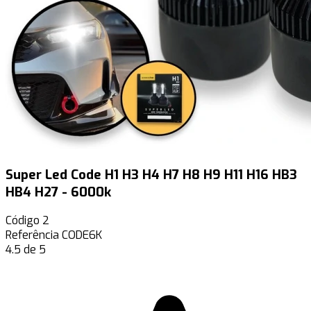
Super Led Code H1 H3 H4 H7 H8 H9 H11 H16 HB3
HB4 H27 - 6000k
Código
2
Referência
CODE6K
4.5 de 5