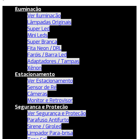
Iluminação
Ver Iluminação
Lâmpadas Originais
Super Led
Mini Leds
Super Branca
Fita Neon / DRL
Faróis / Barra Led
Adaptadores / Tampas
Xênon
Estacionamento
Ver Estacionamento
Sensor de Ré
Câmeras
Monitor e Retrovisor
Segurança e Proteção
Ver Segurança e Proteção
Parafuso Antifurto
Sirene / Giroled
Limpador Para-brisa