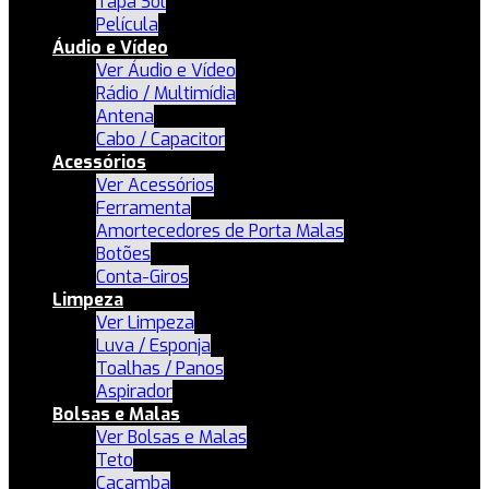
Tapa Sol
Película
Áudio e Vídeo
Ver Áudio e Vídeo
Rádio / Multimídia
Antena
Cabo / Capacitor
Acessórios
Ver Acessórios
Ferramenta
Amortecedores de Porta Malas
Botões
Conta-Giros
Limpeza
Ver Limpeza
Luva / Esponja
Toalhas / Panos
Aspirador
Bolsas e Malas
Ver Bolsas e Malas
Teto
Caçamba