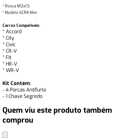
* Rosca M12x1,5
* Modelo 6CRA Mini
Carros Compativeis:
* Accord
* City
* Civic
* CR-V
* Fit
* HR-V
* WR-V
Kit Contém:
- 4 Porcas Antifurto
- 1 Chave Segredo
Quem viu este produto também
comprou