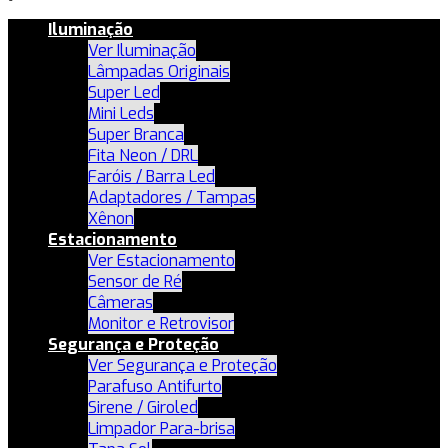
Iluminação
Ver Iluminação
Lâmpadas Originais
Super Led
Mini Leds
Super Branca
Fita Neon / DRL
Faróis / Barra Led
Adaptadores / Tampas
Xênon
Estacionamento
Ver Estacionamento
Sensor de Ré
Câmeras
Monitor e Retrovisor
Segurança e Proteção
Ver Segurança e Proteção
Parafuso Antifurto
Sirene / Giroled
Limpador Para-brisa