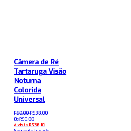
Câmera de Ré
Tartaruga Visão
Noturna
Colorida
Universal
R$
0
,
00
R$
38
,
00
0x
R$
0,00
à vista
R$
36,10
Somente logado