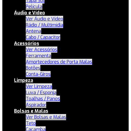
Tapa Sol
Película
Áudio e Vídeo
Ver Áudio e Vídeo
Rádio / Multimídia
Antena
Cabo / Capacitor
Acessórios
Ver Acessórios
Ferramenta
Amortecedores de Porta Malas
Botões
Conta-Giros
Limpeza
Ver Limpeza
Luva / Esponja
Toalhas / Panos
Aspirador
Bolsas e Malas
Ver Bolsas e Malas
Teto
Caçamba